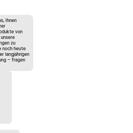
ns, Ihnen
rer
rodukte von
f unsere
ngen zu
ie noch heute
r langjährigen
ung – fragen