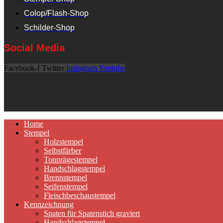
Colop/Flash-Shop
Schilder-Shop
Social Media
Facebook-f
Twitter
Instagram
Youtube
Home
Stempel
Holzstempel
Selbstfärber
Tonprägestempel
Handschlagstempel
Brennstempel
Seifenstempel
Fleischbeschaustempel
Kennzeichnung
Spaten für Spatenstich graviert
Handschlagstempel